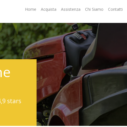
Home
Acquista
Assistenza
Chi Siamo
Contatti
ne
4,9 stars