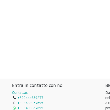
Entra in contatto con noi
BM
Contattaci
Da
+390444639277
ne
+393488067695
a 
+393488067695
pri