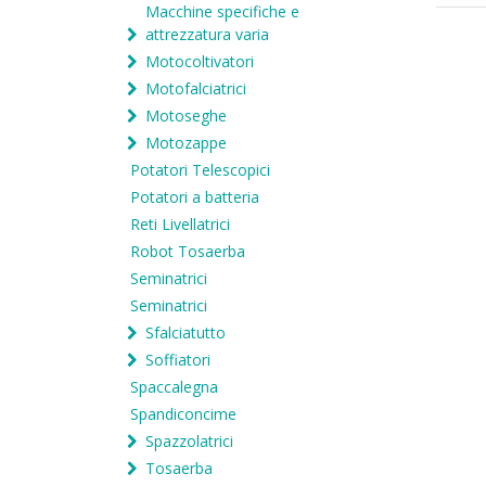
Macchine specifiche e
attrezzatura varia
Motocoltivatori
Motofalciatrici
Motoseghe
Motozappe
Potatori Telescopici
Potatori a batteria
Reti Livellatrici
Robot Tosaerba
Seminatrici
Seminatrici
Sfalciatutto
Soffiatori
Spaccalegna
Spandiconcime
Spazzolatrici
Tosaerba