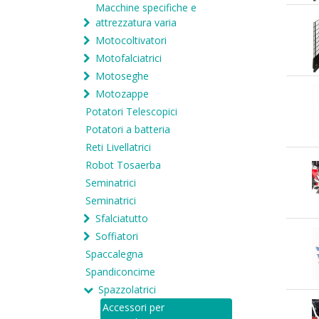
Macchine specifiche e
attrezzatura varia
Motocoltivatori
Motofalciatrici
Motoseghe
Motozappe
Potatori Telescopici
Potatori a batteria
Reti Livellatrici
Robot Tosaerba
Seminatrici
Seminatrici
Sfalciatutto
Soffiatori
Spaccalegna
Spandiconcime
Spazzolatrici
Accessori per