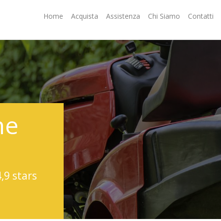
Home
Acquista
Assistenza
Chi Siamo
Contatti
ne
4,9 stars