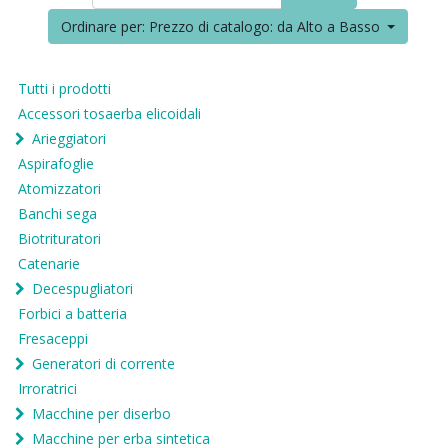
Ordinare per: Prezzo di catalogo: da Alto a Basso
Tutti i prodotti
Accessori tosaerba elicoidali
Arieggiatori
Aspirafoglie
Atomizzatori
Banchi sega
Biotrituratori
Catenarie
Decespugliatori
Forbici a batteria
Fresaceppi
Generatori di corrente
Irroratrici
Macchine per diserbo
Macchine per erba sintetica