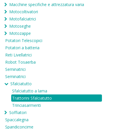
Macchine specifiche e attrezzatura varia
Motocoltivatori
Motofalciatrici
Motoseghe
Motozappe
Potatori Telescopici
Potatori a batteria
Reti Livellatrici
Robot Tosaerba
Seminatrici
Seminatrici
Sfalciatutto
Sfalciatutto a lama
Trattorini Sfalciatutto
Trinciasarmenti
Soffiatori
Spaccalegna
Spandiconcime