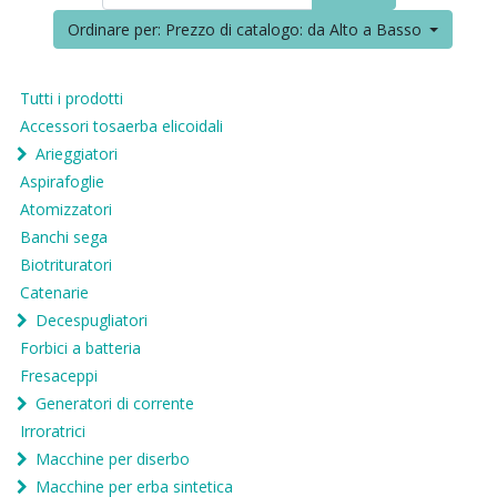
Ordinare per: Prezzo di catalogo: da Alto a Basso
Tutti i prodotti
Accessori tosaerba elicoidali
Arieggiatori
Aspirafoglie
Atomizzatori
Banchi sega
Biotrituratori
Catenarie
Decespugliatori
Forbici a batteria
Fresaceppi
Generatori di corrente
Irroratrici
Macchine per diserbo
Macchine per erba sintetica