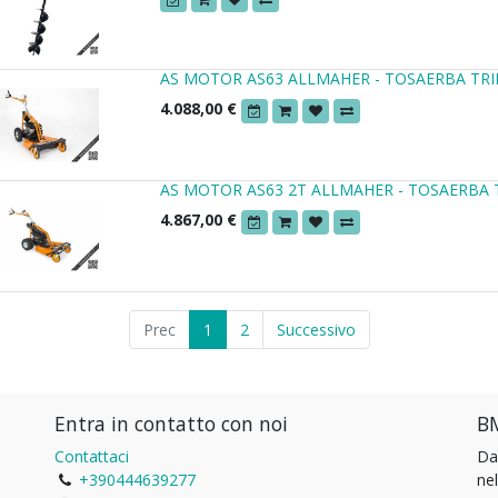
AS MOTOR AS63 ALLMAHER - TOSAERBA TR
4.088,00
€
AS MOTOR AS63 2T ALLMAHER - TOSAERBA
4.867,00
€
Prec
1
2
Successivo
Entra in contatto con noi
BM
Contattaci
Da
+390444639277
ne