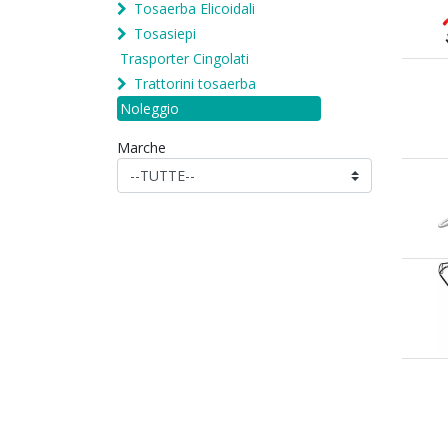
Tosaerba Elicoidali
Tosasiepi
Trasporter Cingolati
Trattorini tosaerba
Noleggio
Marche