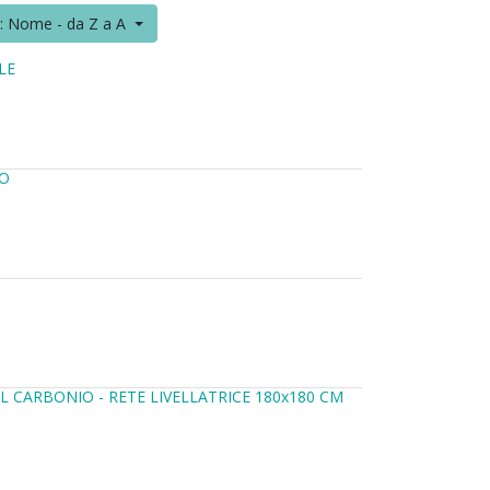
r: Nome - da Z a A
LE
NO
L CARBONIO - RETE LIVELLATRICE 180x180 CM