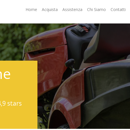
Home
Acquista
Assistenza
Chi Siamo
Contatti
ne
4,9 stars