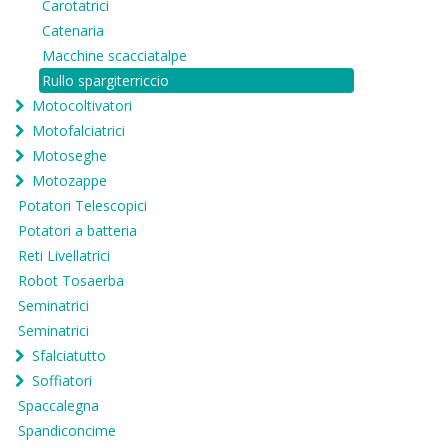
Carotatrici
Catenaria
Macchine scacciatalpe
Rullo spargiterriccio
Motocoltivatori
Motofalciatrici
Motoseghe
Motozappe
Potatori Telescopici
Potatori a batteria
Reti Livellatrici
Robot Tosaerba
Seminatrici
Seminatrici
Sfalciatutto
Soffiatori
Spaccalegna
Spandiconcime