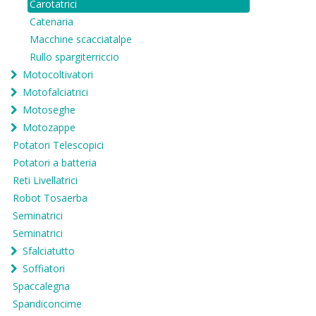
Carotatrici
Catenaria
Macchine scacciatalpe
Rullo spargiterriccio
Motocoltivatori
Motofalciatrici
Motoseghe
Motozappe
Potatori Telescopici
Potatori a batteria
Reti Livellatrici
Robot Tosaerba
Seminatrici
Seminatrici
Sfalciatutto
Soffiatori
Spaccalegna
Spandiconcime