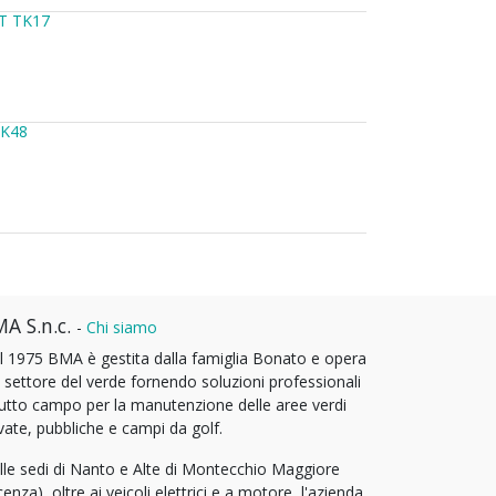
T TK17
TK48
A S.n.c.
-
Chi siamo
l 1975 BMA è gestita dalla famiglia Bonato e opera
l settore del verde fornendo soluzioni professionali
tutto campo per la manutenzione delle aree verdi
vate, pubbliche e campi da golf.
lle sedi di Nanto e Alte di Montecchio Maggiore
cenza), oltre ai veicoli elettrici e a motore, l'azienda