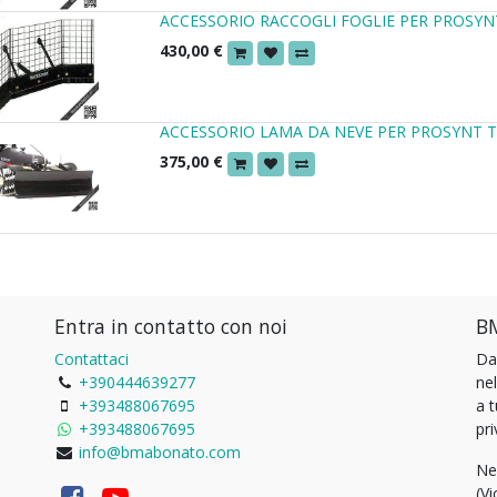
ACCESSORIO RACCOGLI FOGLIE PER PROSYN
430,00
€
ACCESSORIO LAMA DA NEVE PER PROSYNT 
375,00
€
Entra in contatto con noi
BM
Contattaci
Da
+390444639277
ne
+393488067695
a 
+393488067695
pri
info@bmabonato.com
Ne
(Vi