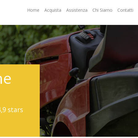
Home
Acquista
Assistenza
Chi Siamo
Contatti
ne
4,9 stars