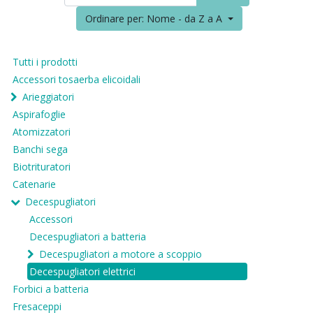
Ordinare per: Nome - da Z a A
Tutti i prodotti
Accessori tosaerba elicoidali
Arieggiatori
Aspirafoglie
Atomizzatori
Banchi sega
Biotrituratori
Catenarie
Decespugliatori
Accessori
Decespugliatori a batteria
Decespugliatori a motore a scoppio
Decespugliatori elettrici
Forbici a batteria
Fresaceppi